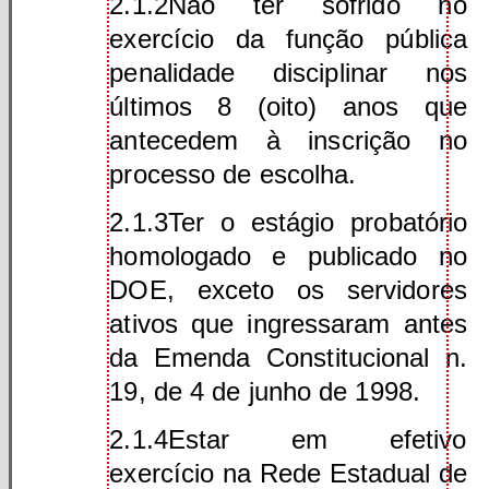
2.1.2Não ter sofrido no
exercício da função pública
penalidade disciplinar nos
últimos 8 (oito) anos que
antecedem à inscrição no
processo de escolha.
2.1.3Ter o estágio probatório
homologado e publicado no
DOE, exceto os servidores
ativos que ingressaram antes
da Emenda Constitucional n.
19, de 4 de junho de 1998.
2.1.4Estar em efetivo
exercício na Rede Estadual de