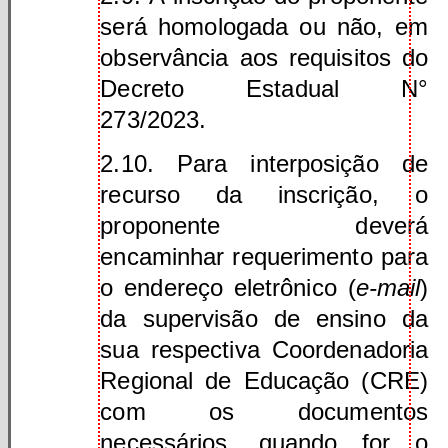
será homologada ou não, em
observância aos requisitos do
Decreto Estadual N°
273/2023.
2.10. Para interposição de
recurso da inscrição, o
proponente deverá
encaminhar requerimento para
o endereço eletrônico (
e-mail
)
da supervisão de ensino da
sua respectiva Coordenadoria
Regional de Educação (CRE)
com os documentos
necessários, quando for o