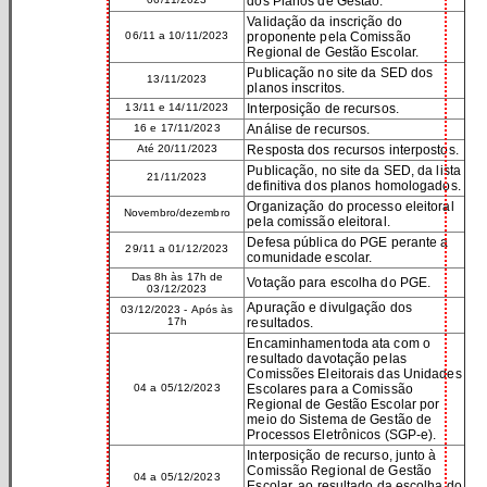
dos Planos de Gestão.
Validação da inscrição do
06/11 a 10/11/2023
proponente pela Comissão
Regional de Gestão Escolar.
Publicação no site da SED dos
13/11/2023
planos inscritos.
13/11 e 14/11/2023
Interposição de recursos.
16 e 17/11/2023
Análise de recursos.
Até 20/11/2023
Resposta dos recursos interpostos.
Publicação, no site da SED, da lista
21/11/2023
definitiva dos planos homologados.
Organização do processo eleitoral
Novembro/dezembro
pela comissão eleitoral.
Defesa pública do PGE perante a
29/11 a 01/12/2023
comunidade escolar.
Das 8h às 17h de
Votação para escolha do PGE.
03/12/2023
Apuração e divulgação dos
03/12/2023 - Após às
17h
resultados.
Encaminhamentoda ata com o
resultado davotação pelas
Comissões Eleitorais das Unidades
04 a 05/12/2023
Escolares para a Comissão
Regional de Gestão Escolar por
meio do Sistema de Gestão de
Processos Eletrônicos (SGP-e).
Interposição de recurso, junto à
Comissão Regional de Gestão
04 a 05/12/2023
Escolar, ao resultado da escolha do