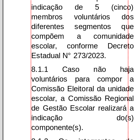
indicação de 5 (cinco)
membros voluntários dos
diferentes segmentos que
compõem a comunidade
escolar, conforme Decreto
Estadual N° 273/2023.
8.1.1 Caso não haja
voluntários para compor a
Comissão Eleitoral da unidade
escolar, a Comissão Regional
de Gestão Escolar realizará a
indicação do(s)
componente(s).