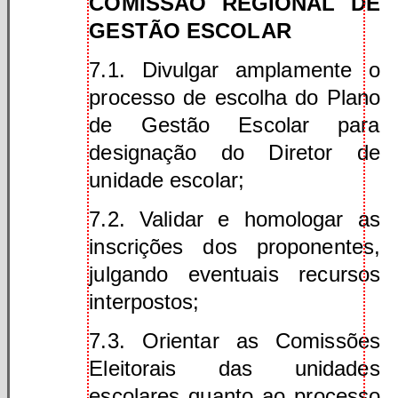
COMISSÃO REGIONAL DE
GESTÃO ESCOLAR
7.1. Divulgar amplamente o
processo de escolha do Plano
de Gestão Escolar para
designação do Diretor de
unidade escolar;
7.2. Validar e homologar as
inscrições dos proponentes,
julgando eventuais recursos
interpostos;
7.3. Orientar as Comissões
Eleitorais das unidades
escolares quanto ao processo