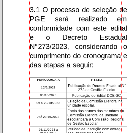
3.1 O processo de seleção de
PGE será realizado em
conformidade com este edital
e o Decreto Estadual
N°273/2023, considerando o
cumprimento do cronograma e
das etapas a seguir:
PERÍODO/DATA
ETAPA
Publicação do Decreto Estadual N°
12/9/2023
273 de Gestão Escolar
05/10/2023
Publicação do Edital DOE-SC.
Criação da Comissão Eleitoral na
09 a 20/10/2023
unidade escolar.
Envio dos nomes dos membros da
Comissão Eleitoral da unidade
Até 20/10/2023
escolar para a Comissão Regional
de Gestão Escolar.
Período de Inscrição com entrega
03/11/2023 a
06/11/2023