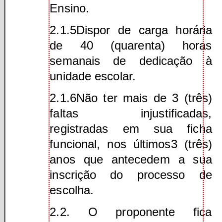
Ensino.
2.1.5Dispor de carga horária
de 40 (quarenta) horas
semanais de dedicação à
unidade escolar.
2.1.6Não ter mais de 3 (três)
faltas injustificadas,
registradas em sua ficha
funcional, nos últimos3 (três)
anos que antecedem a sua
inscrição do processo de
escolha.
2.2. O proponente fica